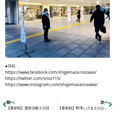
●SNS
https://www.facebook.com/shigemasa.nozawa/
https://twitter.com/snoz115/
https://www.instagram.com/shigemasanozawa/
前へ
次へ
【選挙戦】選挙活動５日目
【選挙戦】野澤しげまさの公約⑤ ―《行政に即戦力》さらに住民満足度の高い行政サービスに！