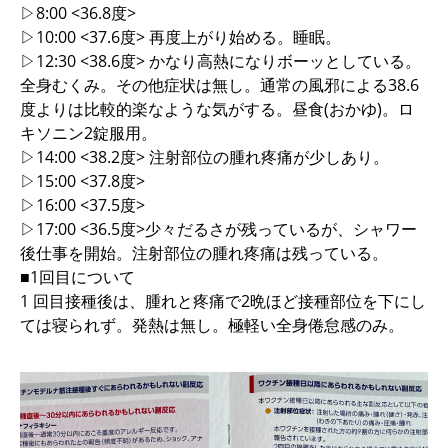
▷8:00 <36.8度>
▷10:00 <37.6度> 再度上がり始める。睡眠。
▷12:30 <38.6度> かなり高熱になりボーッとしている。
全身むくみ。その他症状は無し。通常の風邪による38.6
度よりは比較的楽なような気がする。昼食(おかゆ)。ロ
キソニン2錠服用。
▷14:00 <38.2度> 注射部位の腫れ疼痛が少しあり。
▷15:00 <37.8度>
▷16:00 <37.5度>
▷17:00 <36.5度>少々だるさが残っているが、シャワー
後仕事を開始。注射部位の腫れ疼痛は残っている。
■1回目について
1 回目接種後は、腫れと疼痛で2晩ほど接種部位を下にし
ては寝られず。発熱は無し。極軽い全身倦怠感のみ。