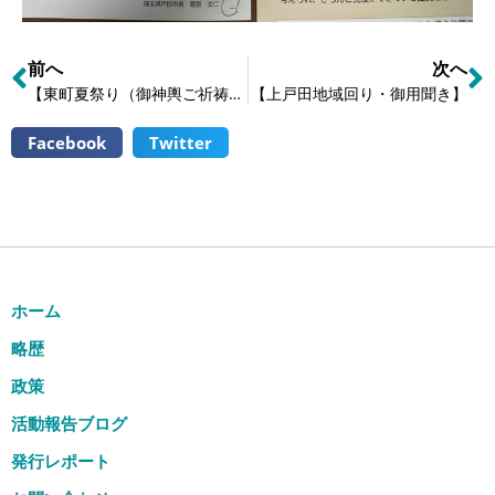
前へ
次へ
【東町夏祭り（御神輿ご祈祷＆プチ巡幸）】
【上戸田地域回り・御用聞き】
Facebook
Twitter
ホーム
略歴
政策
活動報告ブログ
発行レポート