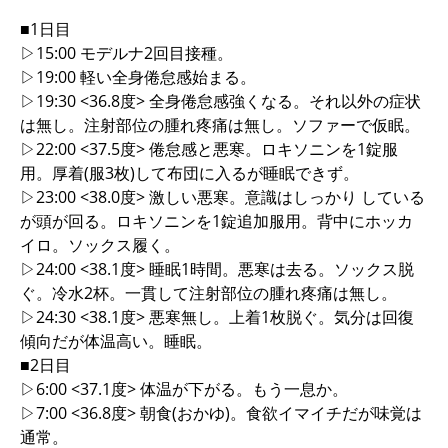
■1日目
▷15:00 モデルナ2回目接種。
▷19:00 軽い全身倦怠感始まる。
▷19:30 <36.8度> 全身倦怠感強くなる。それ以外の症状
は無し。注射部位の腫れ疼痛は無し。ソファーで仮眠。
▷22:00 <37.5度> 倦怠感と悪寒。ロキソニンを1錠服
用。厚着(服3枚)して布団に入るが睡眠できず。
▷23:00 <38.0度> 激しい悪寒。意識はしっかり している
が頭が回る。ロキソニンを1錠追加服用。背中にホッカ
イロ。ソックス履く。
▷24:00 <38.1度> 睡眠1時間。悪寒は去る。ソックス脱
ぐ。冷水2杯。一貫して注射部位の腫れ疼痛は無し。
▷24:30 <38.1度> 悪寒無し。上着1枚脱ぐ。気分は回復
傾向だが体温高い。睡眠。
■2日目
▷6:00 <37.1度> 体温が下がる。もう一息か。
▷7:00 <36.8度> 朝食(おかゆ)。食欲イマイチだが味覚は
通常。