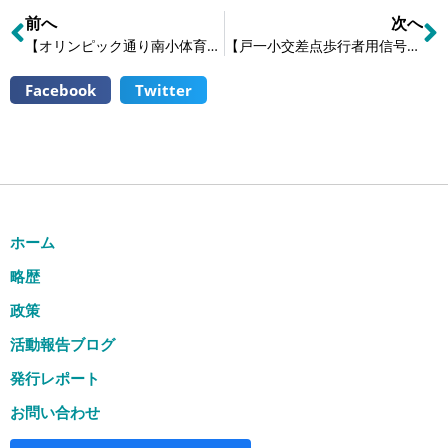
前へ
次へ
【オリンピック通り南小体育館付近の枯葉除去】
【戸一小交差点歩行者用信号機が設置見込み】
Facebook
Twitter
ホーム
略歴
政策
活動報告ブログ
発行レポート
お問い合わせ