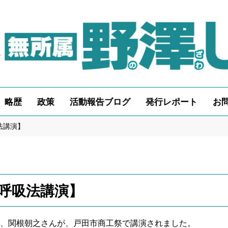
略歴
政策
活動報告ブログ
発行レポート
お
法講演】
超呼吸法講演】
、関根朝之さんが、戸田市商工祭で講演されました。