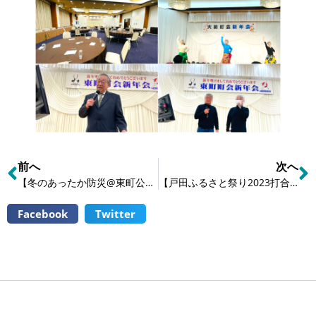
前へ
次へ
【冬のあったか防災@東町公園】
【戸田ふるさと祭り2023打合せ】
Facebook
Twitter