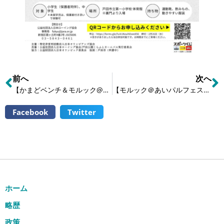
前へ
次へ
【かまどベンチ＆モルック@あいパル広場 開催しました】
【モルック＠あいパルフェスタ】
Facebook
Twitter
ホーム
略歴
政策