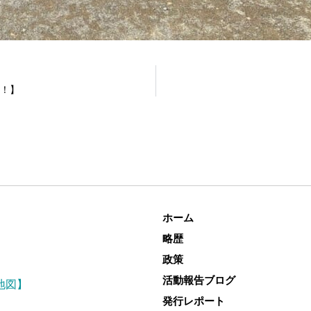
ン！】
ホーム
略歴
政策
活動報告ブログ
地図】
発行レポート