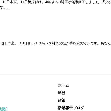
、16日本宮。17日後片付け。4年ぶりの開催が無事終了しました。約2
す。
16日(日)本宮。 １６日(日)１０時～御神輿の担ぎ手を求めています。あ
ホーム
略歴
政策
活動報告ブログ
地図】