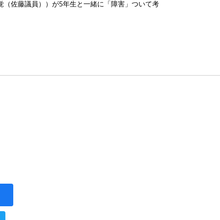
覚（佐藤議員））が5年生と一緒に「障害」ついて考