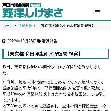
ホーム
＞
活動報告
＞
【東京都 和田弥生雨水貯留管 視察】
2022年10月28日
活動報告
【東京都 和田弥生雨水貯留管 視察】
昨日、東京都杉並区の和田弥生雨水貯留管を視察しまし
た。
神田川、善福寺川の溢水に苦しめられてきた地域ですが、
当該施設の平成9年の一部貯留開始以来被害件数が激減し、
平成19年の本貯留開始以来は大きな浸水被害なしで推移し
ています。
地下50mの深い地点に建設され、全体の雨水貯留量は、幹