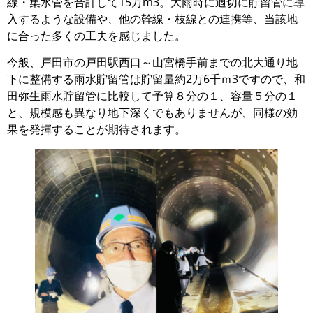
線・集水管を合計して15万m3。大雨時に適切に貯留管に導
入するような設備や、他の幹線・枝線との連携等、当該地
に合った多くの工夫を感じました。
今般、戸田市の戸田駅西口～山宮橋手前までの北大通り地
下に整備する雨水貯留管は貯留量約2万6千ｍ3ですので、和
田弥生雨水貯留管に比較して予算８分の１、容量５分の１
と、規模感も異なり地下深くでもありませんが、同様の効
果を発揮することが期待されます。