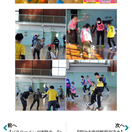
前へ
次へ
【パラローイング体験会 Todaママフェスタ】
【明治大学端艇部交流会】