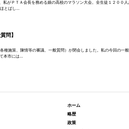
目は、私がＰＴＡ会長を務める娘の高校のマラソン大会。全生徒１２００
ほとばし
般質問】
各種施策、陳情等の審議、一般質問）が閉会しました。私の今回の一般
いて本市には
ホーム
略歴
政策